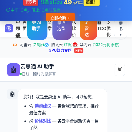
49
轻量 2核2G
超值！
京东云
元/1年
最新活动：新用户专享！云服务器低至1折，立即领券！
立即领
中午12点、晚上12点加库存
券 →
立即抢购
云
首
💬 AI
文
🤖 AI
🔍
📡
🧮
🔬
更
惠
页
助手
章
选型
比
雷
TCO
优
多
▾
价
达
化
通
阿里云
(7.5折)
腾讯云
(7折)
华为云
(1322元优惠卷)
GPU算力专区
NEW
云惠通 AI 助手
🤖
🗑️
在线 · 随时为您解答
🤖
您好！我是云惠通 AI 助手，可以帮您：
🔍
选购建议
— 告诉我您的需求，推荐
最佳方案
💰
价格对比
— 各云平台最新优惠一目
了然